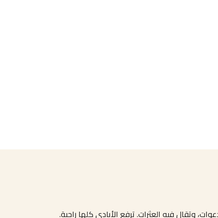
عوات، وتقال فيه العثرات. ترفع الأيادي كلها راجية.