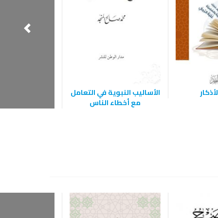
أذكار
الأساليب النبوية في التعامل
100 دعاء من ال
مع أخطاء الناس
الصحيح